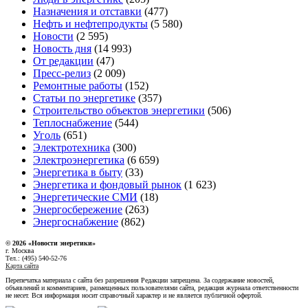
Назначения и отставки
(477)
Нефть и нефтепродукты
(5 580)
Новости
(2 595)
Новость дня
(14 993)
От редакции
(47)
Пресс-релиз
(2 009)
Ремонтные работы
(152)
Статьи по энергетике
(357)
Строительство объектов энергетики
(506)
Теплоснабжение
(544)
Уголь
(651)
Электротехника
(300)
Электроэнергетика
(6 659)
Энергетика в быту
(33)
Энергетика и фондовый рынок
(1 623)
Энергетические СМИ
(18)
Энергосбережение
(263)
Энергоснабжение
(862)
© 2026 «Новости энеретики»
г. Москва
Тел.: (495) 540-52-76
Карта сайта
Перепечатка материала с сайта без разрешения Редакции запрещена. За содержание новостей,
объявлений и комментариев, размещенных пользователями сайта, редакция журнала ответственности
не несет. Вся информация носит справочный характер и не является публичной офертой.