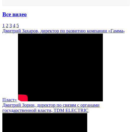
Все видео
1
2
3
4
5
Дмитрий Захаров, директор по развитию компании «Гамма-
Пласт»
Дмитрий Зорин, директор по связям с органами
государственной власти, TDM ELECTRIC