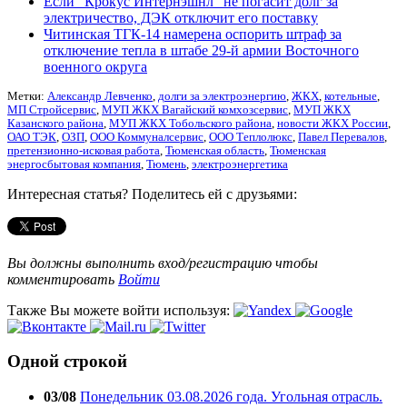
Если "Крокус Интернэшнл" не погасит долг за
электричество, ДЭК отключит его поставку
Читинская ТГК-14 намерена оспорить штраф за
отключение тепла в штабе 29-й армии Восточного
военного округа
Метки:
Александр Левченко
,
долги за электроэнергию
,
ЖКХ
,
котельные
,
МП Стройсервис
,
МУП ЖКХ Вагайский комхозсервис
,
МУП ЖКХ
Казанского района
,
МУП ЖКХ Тобольского района
,
новости ЖКХ России
,
ОАО ТЭК
,
ОЗП
,
ООО Коммуналсервис
,
ООО Теплолюкс
,
Павел Перевалов
,
претензионно-исковая работа
,
Тюменская область
,
Тюменская
энергосбытовая компания
,
Тюмень
,
электроэнергетика
Интересная статья? Поделитесь ей с друзьями:
Вы должны выполнить вход/регистрацию чтобы
комментировать
Войти
Также Вы можете войти используя:
Одной строкой
03/08
Понедельник 03.08.2026 года. Угольная отрасль.