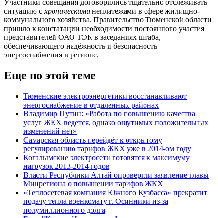
Участники совещания договорились тщательно отслеживать
ситуацию с
хроническими
неплатежами в сфере жилищно-
коммунального хозяйства. Правительство Тюменской области
пришло к констатации необходимости постоянного участия
представителей ОАО ТЭК в заседаниях штаба,
обеспечивающего надёжность и безопасность
энергоснабжения в регионе.
Еще по этой теме
Тюменские электроэнергетики восстанавливают
энергоснабжение в отдаленных районах
Владимир Путин: «Работа по повышению качества
услуг ЖКХ ведется, однако ощутимых положительных
изменений нет»
Самарская область перейдёт к открытому
регулированию тарифов ЖКХ уже в 2014-ом году
Когалымские электросети готовятся к максимуму
нагрузок 2013-2014 годов
Власти Республики Алтай опровергли заявление главы
Минрегиона о повышении тарифов ЖКХ
«Теплосетевая компания Южного Кузбасса» прекратит
подачу тепла военкомату г. Осинники из-за
полумиллионного долга