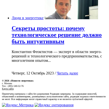
Люди в энергетике
Секреты простоты: почему
технологическое решение должно
быть интуитивным
Константин Феоктистов — эксперт в области энерго-
решений и технологического предпринимательства, с
многолетним опытом...
Четверг, 12 Октябрь 2023 /
Читать далее
© 2026 «Новости энеретики»
г. Москва
Тел.: (495) 540-52-76
Карта сайта
Перепечатка материала с сайта без разрешения Редакции запрещена. За содержание новостей,
объявлений и комментариев, размещенных пользователями сайта, редакция журнала ответственности
не несет. Вся информация носит справочный характер и не является публичной офертой.