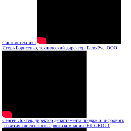
Системотехника
Игорь Борисенко, технический директор, Балс-Рус, ООО
Сергей Локтев, директор департамента продаж и цифрового
развития клиентского сервиса компании IEK GROUP