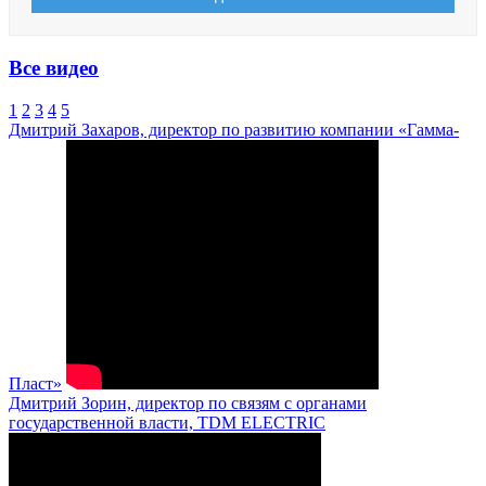
Все видео
1
2
3
4
5
Дмитрий Захаров, директор по развитию компании «Гамма-
Пласт»
Дмитрий Зорин, директор по связям с органами
государственной власти, TDM ELECTRIC