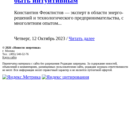
быть интуитивным
Константин Феоктистов — эксперт в области энерго-
решений и технологического предпринимательства, с
многолетним опытом...
Четверг, 12 Октябрь 2023 /
Читать далее
© 2026 «Новости энеретики»
г. Москва
Тел.: (495) 540-52-76
Карта сайта
Перепечатка материала с сайта без разрешения Редакции запрещена. За содержание новостей,
объявлений и комментариев, размещенных пользователями сайта, редакция журнала ответственности
не несет. Вся информация носит справочный характер и не является публичной офертой.