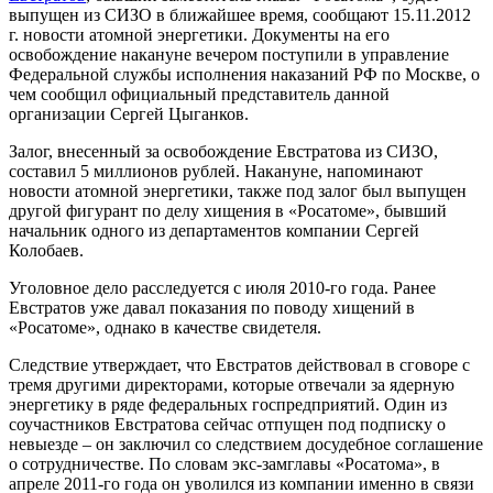
выпущен из СИЗО в ближайшее время, сообщают 15.11.2012
г. новости атомной энергетики. Документы на его
освобождение накануне вечером поступили в управление
Федеральной службы исполнения наказаний РФ по Москве, о
чем сообщил официальный представитель данной
организации Сергей Цыганков.
Залог, внесенный за освобождение Евстратова из СИЗО,
составил 5 миллионов рублей. Накануне, напоминают
новости атомной энергетики, также под залог был выпущен
другой фигурант по делу хищения в «Росатоме», бывший
начальник одного из департаментов компании Сергей
Колобаев.
Уголовное дело расследуется с июля 2010-го года. Ранее
Евстратов уже давал показания по поводу хищений в
«Росатоме», однако в качестве свидетеля.
Следствие утверждает, что Евстратов действовал в сговоре с
тремя другими директорами, которые отвечали за ядерную
энергетику в ряде федеральных госпредприятий. Один из
соучастников Евстратова сейчас отпущен под подписку о
невыезде – он заключил со следствием досудебное соглашение
о сотрудничестве. По словам экс-замглавы «Росатома», в
апреле 2011-го года он уволился из компании именно в связи