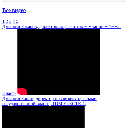
Все видео
1
2
3
4
5
Дмитрий Захаров, директор по развитию компании «Гамма-
Пласт»
Дмитрий Зорин, директор по связям с органами
государственной власти, TDM ELECTRIC