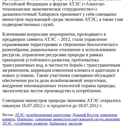
Российской Федерации в форуме АТЭС («Азиатско-
тихоокеанское экономическое сотрудничество»)
дальневосточный Хабаровск принимает у себя совещание
министров окружающей среды экономик АТЭС, а также глав
подведомственных служб.
Ключевыми вопросами мероприятия, проходящего в
преддверии саммита АТЭС – 2012, стали управление
охраняемыми территориями и сбережение биологического
разнообразия, рациональное отношение к использованию
ресурсов, управление ресурсами природы в рамках
принципов устойчивого развития, проблематика
трансграничных вод, в частности борьба с трансграничным
загрязнением, коррекция изменения климата и адаптации в
новых условиях. Также участники совещания обсуждают
обеспечение роста доли возобновляемой энергетики,
внедрение инновационных технологий охраны природы,
экологически чистое производство и потребление.
Совещание министров природы экономик АТЭС открылось
накануне 16.07.2012 г. и продлится до 18.07.2012 г.
Метки:
АТЭС
,
возобновляемая энергетика
,
Дальний Восток
,
изменения
климата
,
Приморье
,
совещание министров окружающей среды экономик
АТЭС
,
устойчивое развитие
,
Хабаровск
,
экология