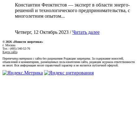
Константин Феоктистов — эксперт в области энерго-
решений и технологического предпринимательства, с
многолетним опытом...
Четверг, 12 Октябрь 2023 /
Читать далее
© 2026 «Новости энеретики»
г. Москва
Тел.: (495) 540-52-76
Карта сайта
Перепечатка материала с сайта без разрешения Редакции запрещена. За содержание новостей,
объявлений и комментариев, размещенных пользователями сайта, редакция журнала ответственности
не несет. Вся информация носит справочный характер и не является публичной офертой.