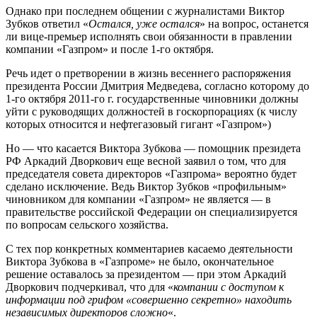
Однако при последнем общении с журналистами Виктор
Зубков ответил «
Остался, уже остался
» на вопрос, останется
ли вице-премьер исполнять свои обязанности в правлении
компании «Газпром» и после 1-го октября.
Речь идет о претворении в жизнь весеннего распоряжения
президента России Дмитрия Медведева, согласно которому до
1-го октября 2011-го г. государственные чиновники должны
уйти с руководящих должностей в госкорпорациях (к числу
которых относится и нефтегазовый гигант «Газпром»)
Но — что касается Виктора Зубкова — помощник президета
РФ Аркадий Дворкович еще весной заявил о том, что для
председателя совета директоров «Газпрома» вероятно будет
сделано исключение. Ведь Виктор Зубков «профильным»
чиновником для компании «Газпром» не является — в
правительстве российской Федерации он специализируется
по вопросам сельского хозяйства.
С тех пор конкретных комментариев касаемо деятельности
Виктора Зубкова в «Газпроме» не было, окончательное
решение оставалось за президентом — при этом Аркадий
Дворкович подчеркивал, что для «
компании с доступом к
информации под грифом «cовершенно секретно» находить
независимых директоров сложно
«.