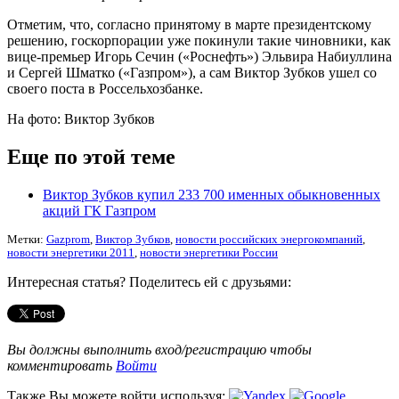
Отметим, что, согласно принятому в марте президентскому
решению, госкорпорации уже покинули такие чиновники, как
вице-премьер Игорь Сечин («Роснефть») Эльвира Набиуллина
и Сергей Шматко («Газпром»), а сам Виктор Зубков ушел со
своего поста в Россельхозбанке.
На фото: Виктор Зубков
Еще по этой теме
Виктор Зубков купил 233 700 именных обыкновенных
акций ГК Газпром
Метки:
Gazprom
,
Виктор Зубков
,
новости российских энергокомпаний
,
новости энергетики 2011
,
новости энергетики России
Интересная статья? Поделитесь ей с друзьями:
Вы должны выполнить вход/регистрацию чтобы
комментировать
Войти
Также Вы можете войти используя: