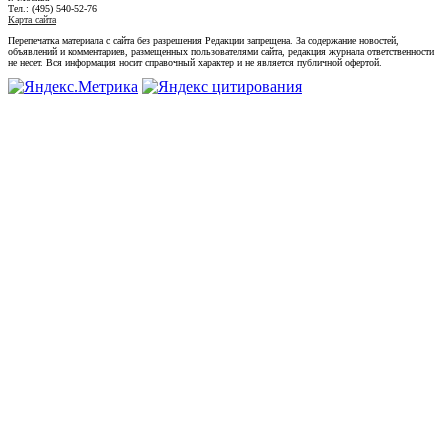
Тел.: (495) 540-52-76
Карта сайта
Перепечатка материала с сайта без разрешения Редакции запрещена. За содержание новостей,
объявлений и комментариев, размещенных пользователями сайта, редакция журнала ответственности
не несет. Вся информация носит справочный характер и не является публичной офертой.