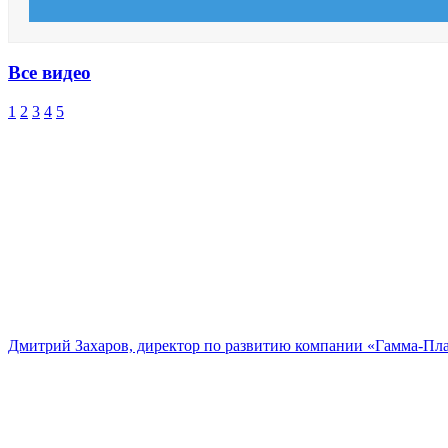
Все видео
1
2
3
4
5
Дмитрий Захаров, директор по развитию компании «Гамма-Пл