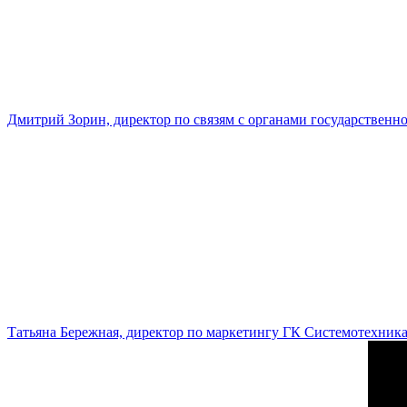
Дмитрий Зорин, директор по связям с органами государстве
Татьяна Бережная, директор по маркетингу ГК Системотехник