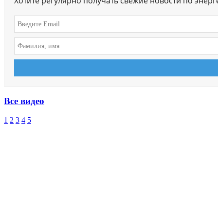
Хотите регулярно получать свежие новости по энер
Все видео
1
2
3
4
5