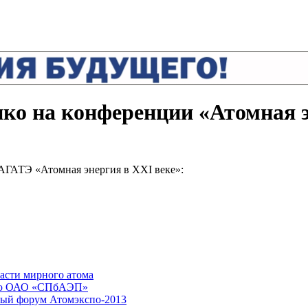
о на конференции «Атомная э
АГАТЭ «Атомная энергия в XXI веке»:
асти мирного атома
ную ОАО «СПбАЭП»
ый форум Атомэкспо-2013