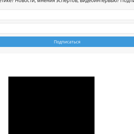
гетике? Новости, мнения эспертов, видеоинтервью? Подп