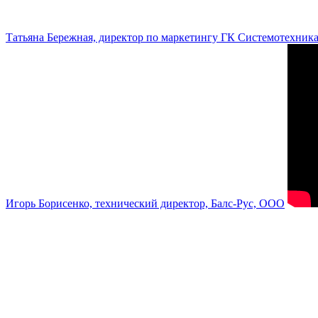
Татьяна Бережная, директор по маркетингу ГК Системотехник
Игорь Борисенко, технический директор, Балс-Рус, ООО