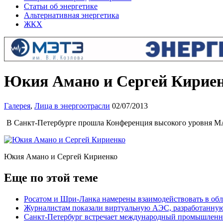
Статьи об энергетике
Альтернативная энергетика
ЖКХ
Юкия Амано и Сергей Кириенк
Галерея
,
Лица в энергоотрасли
02/07/2013
В Санкт-Петербурге прошла Конференция высокого уровня М
Юкия Амано и Сергей Кириенко
Еще по этой теме
Росатом и Шри-Ланка намерены взаимодействовать в обл
Журналистам показали виртуальную АЭС, разработан
Санкт-Петербург встречает международный промышленн