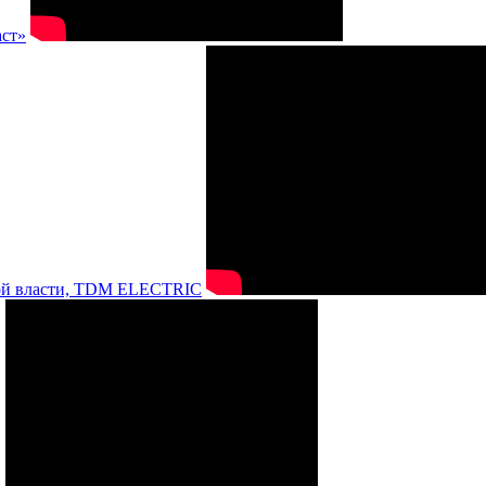
аст»
нной власти, TDM ELECTRIC