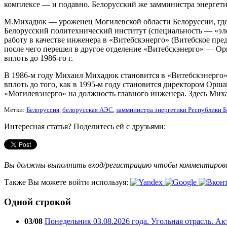
комплексе — и подавно. Белорусский же замминистра энерге
М.Михадюк — уроженец Могилевской области Белоруссии, где о
Белорусский политехнический институт (специальность — «эле
работу в качестве инженера в «Витебскэнерго» (Витебское пре
после чего перешел в другое отделение «Витебскэнерго» — Ор
вплоть до 1986-го г.
В 1986-м году Михаил Михадюк становится в «Витебскэнерго» 
вплоть до того, как в 1995-м году становится директором Орш
«Могилевэнерго» на должность главного инженера. Здесь Миха
Метки:
Белоруссия
,
белорусская АЭС
,
замминистра энергетики Республики Б
Интересная статья? Поделитесь ей с друзьями:
Вы должны выполнить вход/регистрацию чтобы комментиро
Также Вы можете войти используя:
Одной строкой
03/08
Понедельник 03.08.2026 года. Угольная отрасль. А