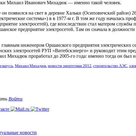
тики Михаил Иванович Михадюк — именно такой человек.
н появился на свет в деревне Хальки (Осиповичский район) 26.
ктрические системы») в в 1977-м г. В том же году началась п
дприятие электросетей), где впоследствии стал матером службы 
шанское предприятие электросетей. Там он сначала в должности
главным инженером Оршанского предприятия электрических сете
анских электросетей РУП «Витебскэнерго» и руководит этим пред
ил Михадюк проработал до 2005-го года: именно тогда он был н
еларусь
,
Михаил Михадюк
,
новости энергетики 2012
,
строительство АЭС
,
эле
вать
Войти
ктуальные новости