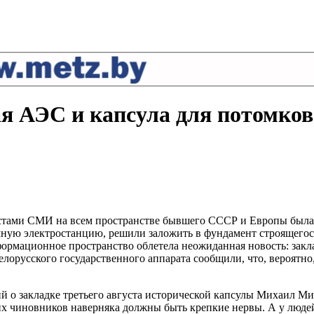
я АЭС и капсула для потомков
налистами СМИ на всем пространстве бывшего СССР и Европы бы
мную электростанцию, решили заложить в фундамент строящегос
информационное пространство облетела неожиданная новость: зак
елорусского государственного аппарата сообщили, что, вероятно
й о закладке третьего августа исторической капсулы Михаил Ми
их чиновников наверняка должны быть крепкие нервы. А у люд