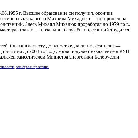
06.1955 г. Высшее образование он получил, окончив
рофессиональная карьера Михаила Михадюка — он пришел на
подстанций. Здесь Михаил Михадюк проработал до 1979-го г.,
 мастера, а затем — начальника службы подстанций трудился
й. Он занимает эту должность едва ли не десять лет —
приятием до 2003-го года, когда получает назначение в РУП
азначен заместителем Министра энергетики Белоруссии.
ктросети
,
электроэнергетика