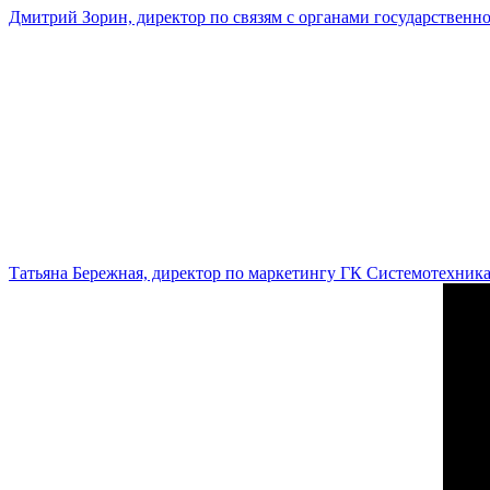
Дмитрий Зорин, директор по связям с органами государстве
Татьяна Бережная, директор по маркетингу ГК Системотехник