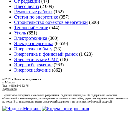
От редакции
(47)
Пресс-релиз
(2 009)
Ремонтные работы
(152)
Статьи по энергетике
(357)
Строительство объектов энергетики
(506)
Теплоснабжение
(544)
Уголь
(651)
Электротехника
(300)
Электроэнергетика
(6 659)
Энергетика в быту
(33)
Энергетика и фондовый рынок
(1 623)
Энергетические СМИ
(18)
Энергосбережение
(263)
Энергоснабжение
(862)
© 2026 «Новости энеретики»
г. Москва
Тел.: (495) 540-52-76
Карта сайта
Перепечатка материала с сайта без разрешения Редакции запрещена. За содержание новостей,
объявлений и комментариев, размещенных пользователями сайта, редакция журнала ответственности
не несет. Вся информация носит справочный характер и не является публичной офертой.