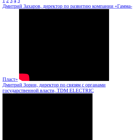
1
2
3
4
5
Дмитрий Захаров, директор по развитию компании «Гамма-
Пласт»
Дмитрий Зорин, директор по связям с органами
государственной власти, TDM ELECTRIC