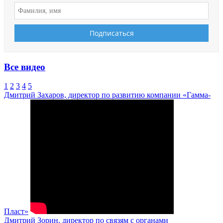
Все видео
1
2
3
4
5
Дмитрий Захаров, директор по развитию компании «Гамма-
Пласт»
Дмитрий Зорин, директор по связям с органами