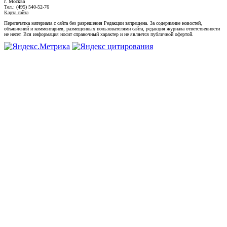
г. Москва
Тел.: (495) 540-52-76
Карта сайта
Перепечатка материала с сайта без разрешения Редакции запрещена. За содержание новостей,
объявлений и комментариев, размещенных пользователями сайта, редакция журнала ответственности
не несет. Вся информация носит справочный характер и не является публичной офертой.