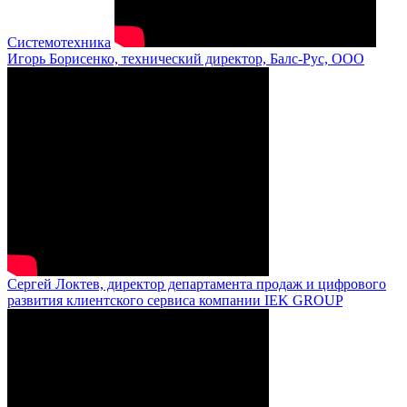
Системотехника
Игорь Борисенко, технический директор, Балс-Рус, ООО
Сергей Локтев, директор департамента продаж и цифрового
развития клиентского сервиса компании IEK GROUP