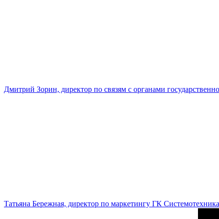
Дмитрий Зорин, директор по связям с органами государстве
Татьяна Бережная, директор по маркетингу ГК Системотехник