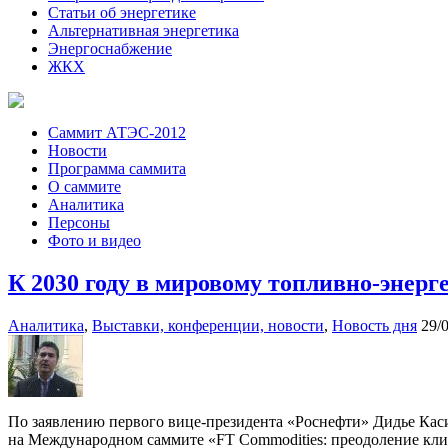
Статьи об энергетике
Альтернативная энергетика
Энергоснабжение
ЖКХ
Саммит АТЭС-2012
Новости
Программа саммита
О саммите
Аналитика
Персоны
Фото и видео
К 2030 году в мировому топливно-энерг
Аналитика
,
Выставки, конференции, новости
,
Новость дня
29/
По заявлению первого вице-президента «Роснефти» Дидье Каси
на Международном саммите «FT Commodities: преодоление кли