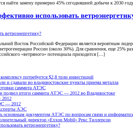
тся найти замену примерно 45% сегодняшней добычи к 2030 году
эффективно использовать ветроэнергетик
льний Восток Российской Федерации является вероятным лидером
 ветрогенерации России (около 30%). Для сравнения, еще 25% р
оссийского «ветряного» потенциала приходится […]
комплексу потребуется $2,8 трлн инвестиций
али и сдавали во владивостокские пункты приема металла
готовки саммита АТЭС
ин подвел итоги саммита АТЭС — 2012 во Владивостоке
 2012
ЭС — 2012
эксперты АЭС
ать основным документом АТЭС по вопросам связи и информати
олнительный директор «Exxon Mobil» Рекс Тиллерсон
спользовать ветроэнергетику?