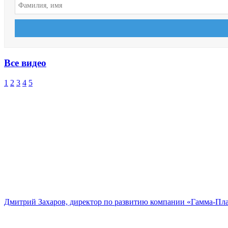
Все видео
1
2
3
4
5
Дмитрий Захаров, директор по развитию компании «Гамма-Пл