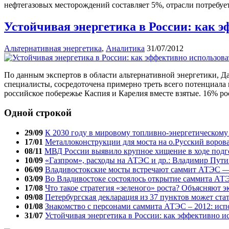
нефтегазовых месторождений составляет 5%, отрасли потребуе
Устойчивая энергетика в России: как 
Альтернативная энергетика
,
Аналитика
31/07/2012
По данным экспертов в области альтернативной энергетики, Да
специалисты, сосредоточена примерно треть всего потенциала
российское побережье Каспия и Карелия вместе взятые. 16% р
Одной строкой
29/09
К 2030 году в мировому топливно-энергетическому 
17/01
Металлоконструкции для моста на о.Русский воров
08/11
МВД России выявило крупное хищение в ходе под
10/09
«Газпром», расходы на АТЭС и др.: Владимир Пут
06/09
Владивостокские мосты встречают саммит АТЭС —
03/09
Во Владивостоке состоялось открытие саммита АТ
17/08
Что такое стратегия «зеленого» роста? Объясняют 
09/08
Петербургская декларация из 37 пунктов может ст
01/08
Знакомство с персонами саммита АТЭС – 2012: исп
31/07
Устойчивая энергетика в России: как эффективно и