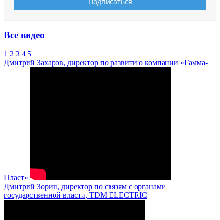
Все видео
1
2
3
4
5
Дмитрий Захаров, директор по развитию компании «Гамма-
Пласт»
Дмитрий Зорин, директор по связям с органами
государственной власти, TDM ELECTRIC