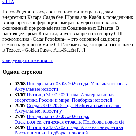
По сообщению государственного министра по делам
энергетики Катара Саада бен Шрида аль-Кааби в понедельник
в ходе пресс-конференции, эмират намерен поставлять
сжиженный природный газ из Соединенных Штатов. В
настоящее время Катар лидирует в мире по экспорту СПГ,
госкомпания «Qatar Petroleum» – это основной акционер
самого крупного в мире СПГ-терминала, который расположен
в Техасе, «Golden Pass». Аль-Кааби […]
Следующая страница →
Одной строкой
03/08
Понедельник 03.08.2026 года. Угольная отрасль.
Актуальные новости
31/07
Пятница 31.07.2026 года. Альтернативная
энергетика России и мира. Подборка новостей
29/07
Среда 29.07.2026 года. Нефтегазовая отрасль.
Актуальные новости у
27/07
Понедельник 27.07.2026 года.
Электроэнергетическая отрасль. Подборка новостей
24/07
Пятница 24.07.2026 года. Атомная энергетика
России и мира. Подборка новостей