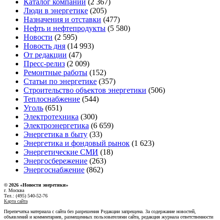
Каталог компаний
(2 367)
Люди в энергетике
(205)
Назначения и отставки
(477)
Нефть и нефтепродукты
(5 580)
Новости
(2 595)
Новость дня
(14 993)
От редакции
(47)
Пресс-релиз
(2 009)
Ремонтные работы
(152)
Статьи по энергетике
(357)
Строительство объектов энергетики
(506)
Теплоснабжение
(544)
Уголь
(651)
Электротехника
(300)
Электроэнергетика
(6 659)
Энергетика в быту
(33)
Энергетика и фондовый рынок
(1 623)
Энергетические СМИ
(18)
Энергосбережение
(263)
Энергоснабжение
(862)
© 2026 «Новости энеретики»
г. Москва
Тел.: (495) 540-52-76
Карта сайта
Перепечатка материала с сайта без разрешения Редакции запрещена. За содержание новостей,
объявлений и комментариев, размещенных пользователями сайта, редакция журнала ответственности