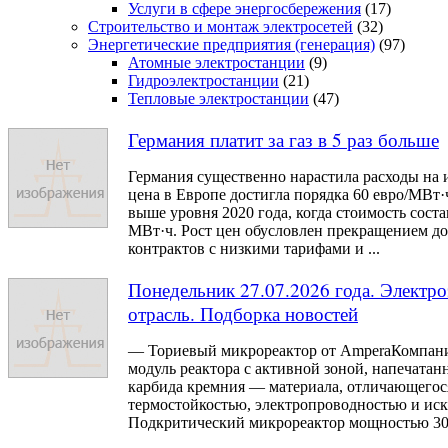
Услуги в сфере энергосбережения
(17)
Строительство и монтаж электросетей
(32)
Энергетические предприятия (генерация)
(97)
Атомные электростанции
(9)
Гидроэлектростанции
(21)
Тепловые электростанции
(47)
Германия платит за газ в 5 раз больше
Германия существенно нарастила расходы на 
цена в Европе достигла порядка 60 евро/МВт·ч
выше уровня 2020 года, когда стоимость соста
МВт·ч. Рост цен обусловлен прекращением д
контрактов с низкими тарифами и ...
Понедельник 27.07.2026 года. Электро
отрасль. Подборка новостей
— Ториевый микрореактор от AmperaКомпани
модуль реактора с активной зоной, напечатан
карбида кремния — материала, отличающегос
термостойкостью, электропроводностью и ис
Подкритический микрореактор мощностью 30 