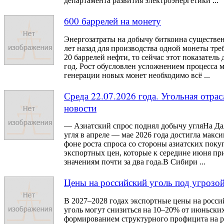
департамента развития электроэнергетики ...
600 баррелей на монету
Энергозатраты на добычу биткоина существен
лет назад для производства одной монеты тре
20 баррелей нефти, то сейчас этот показатель 
год. Рост обусловлен усложнением процесса 
генерации новых монет необходимо всё ...
Среда 22.07.2026 года. Угольная отра
новости
— Азиатский спрос поднял добычу угляНа Да
угля в апреле — мае 2026 года достигла макси
фоне роста спроса со стороны азиатских поку
экспортных цен, которые к середине июня п
значениям почти за два года.В Сибири ...
Цены на российский уголь под угрозо
В 2027–2028 годах экспортные цены на росси
уголь могут снизиться на 10–20% от июньских
формированием структурного профицита на р