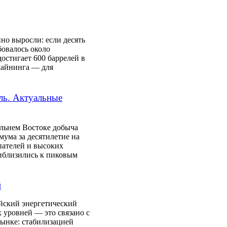
но выросли: если десять
бовалось около
достигает 600 баррелей в
майнинга — для
сль. Актуальные
льнем Востоке добыча
мума за десятилетие на
пателей и высоких
риблизились к пиковым
й
йский энергетический
 уровней — это связано с
ынке: стабилизацией