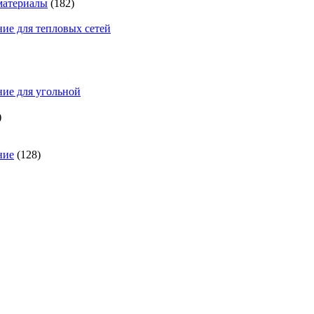
материалы
(182)
ие для тепловых сетей
ие для угольной
)
ние
(128)