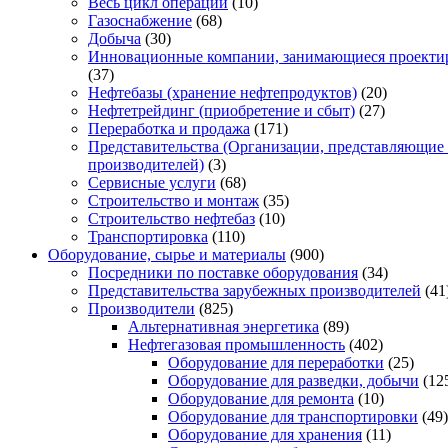
Весь цикл операций
(10)
Газоснабжение
(68)
Добыча
(30)
Инновационные компании, занимающиеся проектир
(37)
Нефтебазы (хранение нефтепродуктов)
(20)
Нефтетрейдинг (приобретение и сбыт)
(27)
Переработка и продажа
(171)
Представительства (Организации, представляющие
производителей)
(3)
Сервисные услуги
(68)
Строительство и монтаж
(35)
Строительство нефтебаз
(10)
Транспортировка
(110)
Оборудование, сырье и материалы
(900)
Посредники по поставке оборудования
(34)
Представительства зарубежных производителей
(41
Производители
(825)
Альтернативная энергетика
(89)
Нефтегазовая промышленность
(402)
Оборудование для переработки
(25)
Оборудование для разведки, добычи
(12
Оборудование для ремонта
(10)
Оборудование для транспортировки
(49)
Оборудование для хранения
(11)