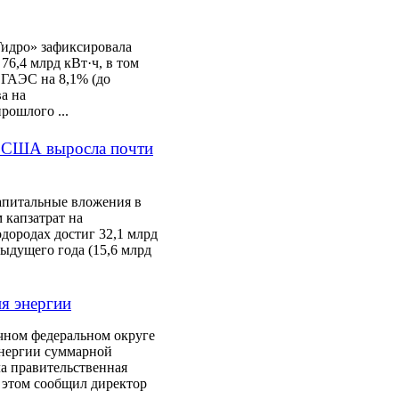
Гидро» зафиксировала
76,4 млрд кВт·ч, в том
 ГАЭС на 8,1% (до
а на
рошлого ...
 США выросла почти
апитальные вложения в
 капзатрат на
дородах достиг 32,1 млрд
ыдущего года (15,6 млрд
я энергии
чном федеральном округе
энергии суммарной
а правительственная
 этом сообщил директор