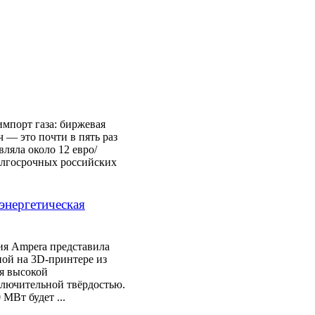
импорт газа: биржевая
 — это почти в пять раз
вляла около 12 евро/
олгосрочных российских
энергетическая
я Ampera представила
ной на 3D‑принтере из
я высокой
ключительной твёрдостью.
МВт будет ...