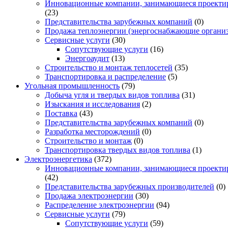
Инновационные компании, занимающиеся проектир
(23)
Представительства зарубежных компаний
(0)
Продажа теплоэнергии (энергоснабжающие органи
Сервисные услуги
(30)
Сопутствующие услуги
(16)
Энергоаудит
(13)
Строительство и монтаж теплосетей
(35)
Транспортировка и распределение
(5)
Угольная промышленность
(79)
Добыча угля и твердых видов топлива
(31)
Изыскания и исследования
(2)
Поставка
(43)
Представительства зарубежных компаний
(0)
Разработка месторождений
(0)
Строительство и монтаж
(0)
Транспортировка твердых видов топлива
(1)
Электроэнергетика
(372)
Инновационные компании, занимающиеся проектир
(42)
Представительства зарубежных производителей
(0)
Продажа электроэнергии
(30)
Распределение электроэнергии
(94)
Сервисные услуги
(79)
Сопутствующие услуги
(59)